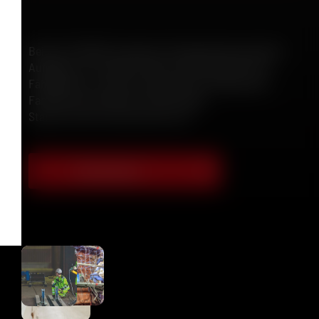
Bei der M-GROUP erwarten Sie abwechslungsreiche
Aufgaben, ein starkes Team und die Chance, Ihre
Fähigkeiten in einem international erfolgreichen
Familienunternehmen einzubringen.
Starten Sie Ihre Karriere bei uns!
Jetzt bewerben!