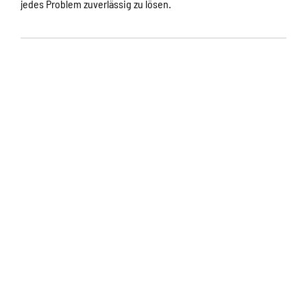
jedes Problem zuverlässig zu lösen.​
Expertise trifft auf Premium-
Qualität.
Durch die Entwicklung eigener Maschinen in der
Feuerfesttechnik behalten wir volle Kontrolle über unsere
Qualität. Mit neuesten Technologien verbessern wir
kontinuierlich unsere Prozesse und erzielen schnellere sowie
präzisere Ergebnisse.