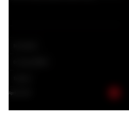
Status:
Vollzeit
Ort:
Lemgo, GERMANY
Typ:
Hybrid
April 28, 2026